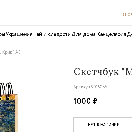
SHOP
ры
Украшения
Чай и сладости
Для дома
Канцелярия
Д
 Крик" А5
Скетчбук "М
Артикул
9016055
1000 ₽
НЕТ В НАЛИЧИИ