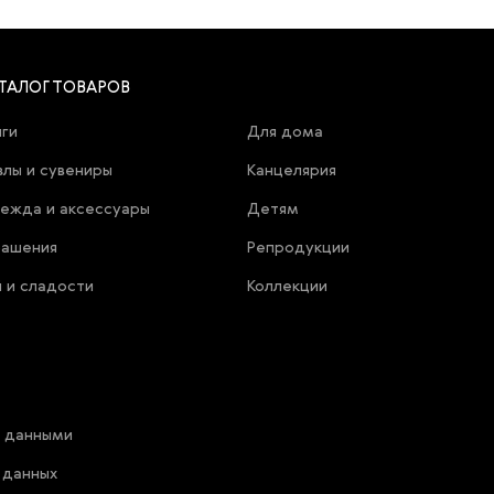
ТАЛОГ ТОВАРОВ
иги
Для дома
злы и сувениры
Канцелярия
ежда и аксессуары
Детям
рашения
Репродукции
й и сладости
Коллекции
и данными
 данных