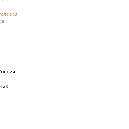
галерея
рд
Россия
ные