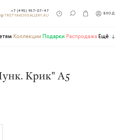
+7 (495) 957-07-47
ВХОД
@TRETYAKOVGALLERY.RU
етям
Коллекции
Подарки
Распродажа
Ещё
унк. Крик" А5