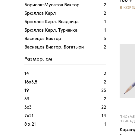
180 ₽
Борисов-Мусатов Виктор
2
В КОРЗ
Брюллов Карл
2
Брюллов Карл. Всадница
1
Брюллов Карл. Турчанка
1
Васнецов Виктор
5
Васнецов Виктор. Богатыри
2
Васнецов Виктор. Иван-...
1
Размер, см
Врубель Михаил
2
Врубель Михаил. Демон ...
1
14
2
Врубель Михаил. Царевн...
1
16х3,5
2
Гончарова Наталия. Пав...
1
19
25
Гончарова Наталья
1
33
2
Дейнека Александр
1
3х3
22
Дягилев Сергей
2
7х21
14
ПИСЬМЕ
ПРИНА
Кандинский Василий
1
8 х 21
1
Каран
Кандинский Василий. Ко...
1