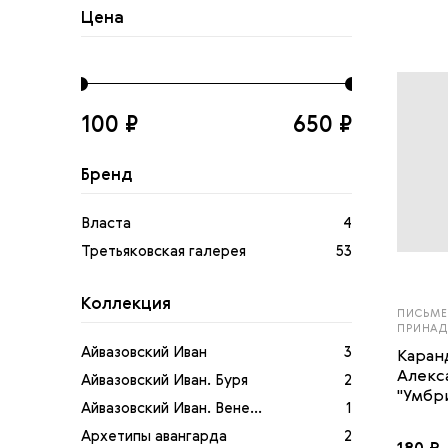
Цена
100 ₽
650 ₽
Бренд
Власта
4
Третьяковская галерея
53
Коллекция
ПИСЬМЕ
ПРИНА
Айвазовский Иван
3
Каран
Алекс
Айвазовский Иван. Буря
2
"Умбр
Айвазовский Иван. Вене...
1
Архетипы авангарда
2