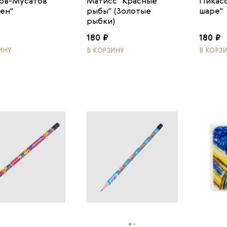
ов-Мусатов
Матисс "Красные
Пикасс
лен"
рыбы" (Золотые
шаре"
рыбки)
180 ₽
180 ₽
ИНУ
В КОРЗИНУ
В КОРЗ