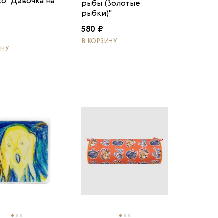
о "Девочка на
рыбы (Золотые
рыбки)"
580 ₽
В КОРЗИНУ
ИНУ