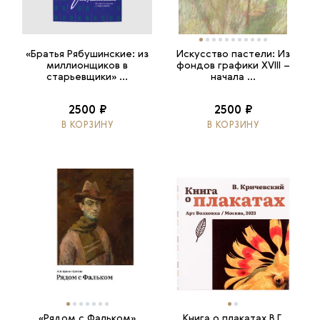
«Братья Рябушинские: из
Искусство пастели: Из
миллионщиков в
фондов графики XVIII –
старьевщики» ...
начала ...
2500 ₽
2500 ₽
В КОРЗИНУ
В КОРЗИНУ
«Рядом с Фальком»
Книга о плакатах В.Г.