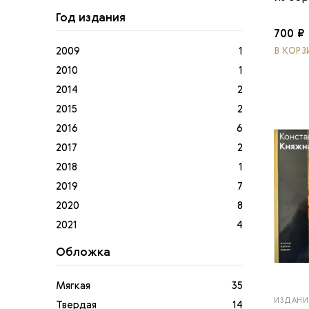
Репин Илья. Иван Грозн...
1
Год издания
Репин Илья. Не ждали
1
700 ₽
Сомов Константин
1
2009
1
В КОРЗ
Сомов Константин. Дама...
1
2010
1
Третьяковская галерея
4
2014
2
Тропинин Василий
1
2015
2
Федотов Павел
1
2016
6
Федотов Павел. Сватовс...
1
2017
2
2018
1
2019
7
2020
8
2021
4
2022
2
Обложка
2023
2
2024
6
Мягкая
35
2025
4
ИЗДАНИ
Твердая
14