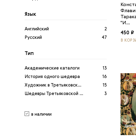
Конст
Флави
Язык
Тарак
"И...
Английский
2
450 ₽
Русский
47
В КОРЗ
Тип
Академические каталоги
13
История одного шедевра
16
Художник в Третьяковск...
15
Шедевры Третьяковской ...
3
в наличии