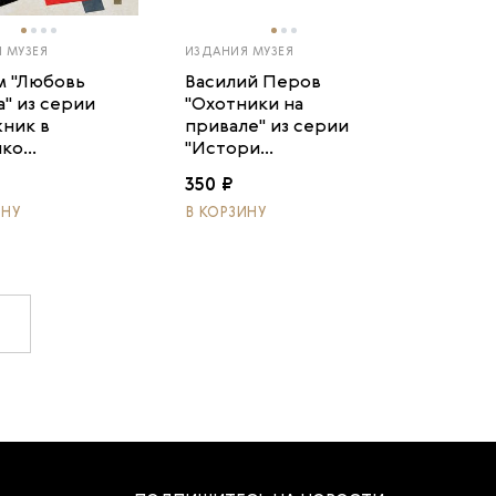
 МУЗЕЯ
ИЗДАНИЯ МУЗЕЯ
м "Любовь
Василий Перов
" из серии
"Охотники на
ник в
привале" из серии
ко...
"Истори...
350 ₽
ИНУ
В КОРЗИНУ