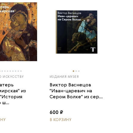
О ИСКУССТВУ
ИЗДАНИЯ МУЗЕЯ
атерь
Виктор Васнецов
ирская" из
"Иван-царевич на
 "История
Сером Волке" из сер...
ш...
600 ₽
ИНУ
В КОРЗИНУ