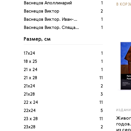
Усачева Светлана
1
Васнецов Аполлинарий
1
В КОРЗ
Чурак Галина
2
Васнецов Виктор
2
Юденкова Татьяна
1
Васнецов Виктор. Иван-...
1
Юрасовская Надежда
1
Васнецов Виктор. Спяща...
1
Венецианов Алексей
1
Размер, см
Инфанте Франциско
1
Кипренский Орест
1
17х24
1
Крамской Иван
1
18 х 25
1
Крамской Иван. Неизвес...
1
21 х 24
1
Ларионов Михаил
1
21 х 28
11
Передвижники
2
21х24
2
Перов Василий
1
21х28
3
Перов Василий. Охотник...
1
22 х 24
11
Поленов Василий
1
22х24
5
ИЗДАНИ
Попова Любовь
1
Живоп
23 х 28
11
годов
Репин Илья
2
23х28
2
из сери