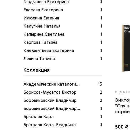
Гладышева Екатерина
1
Евсеева Екатерина
1
Илюхина Евгения
1
Калугина Наталья
1
Капырина Светлана
1
Карпова Татьяна
1
Клементьева Екатерина
1
Левина Татьяна
1
Маркина Людмила
1
Коллекция
Мусянкова Надежда
1
Нерсесян Левон
1
Академические каталоги...
13
Пастон Элеонора
1
Борисов-Мусатов Виктор
2
ИЗДАНИ
Саенкова Елена
1
Викто
Боровиковский Владимир
2
"Спящ
Седова Мария
1
Боровиковский Владимир...
1
серии 
Степанова Светлана
3
Брюллов Карл
1
Теркель Елена
1
Брюллов Карл. Всадница
1
500 ₽