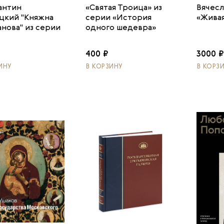
антин
«Святая Троица» из
Вячесл
цкий "Княжна
серии «История
«Живая
анова" из серии
одного шедевра»
400 ₽
3000 ₽
ИНУ
В КОРЗИНУ
В КОРЗ