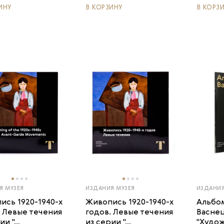
ИНУ
В КОРЗИНУ
В КОРЗ
Я МУЗЕЯ
ИЗДАНИЯ МУЗЕЯ
ИЗДАНИЯ
ись 1920-1940-х
Живопись 1920-1940-х
Альбо
. Левые течения
годов. Левые течения
Васнец
и "...
из серии "...
"Художн