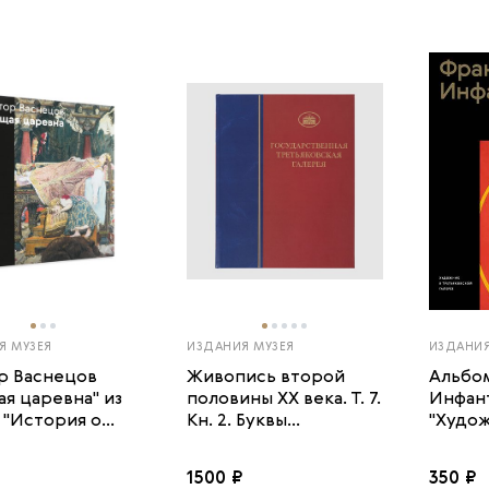
Я МУЗЕЯ
ИЗДАНИЯ МУЗЕЯ
ИЗДАНИЯ
р Васнецов
Живопись второй
Альбо
ая царевна" из
половины XX века. Т. 7.
Инфант
"История о...
Кн. 2. Буквы...
"Худож
1500 ₽
350 ₽