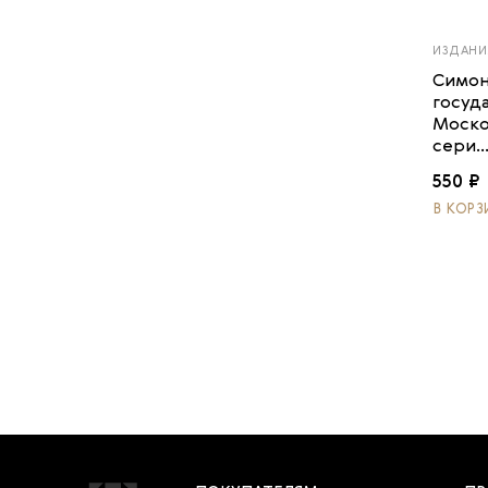
ИЗДАНИ
Симон
госуд
Моско
сери..
550 ₽
В КОРЗ