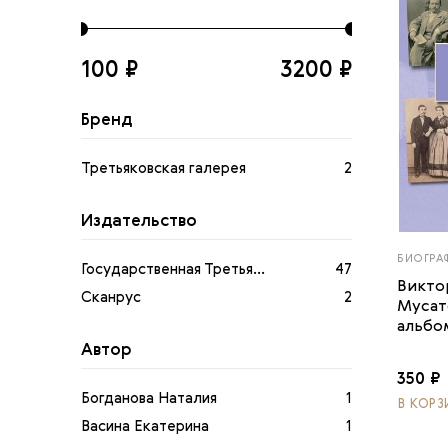
100 ₽
3200 ₽
Бренд
Третьяковская галерея
2
Издательство
БИОГРА
Государственная Третья...
47
Викто
Сканрус
2
Мусат
альбо
Автор
350 ₽
Богданова Наталия
1
В КОРЗ
Васина Екатерина
1