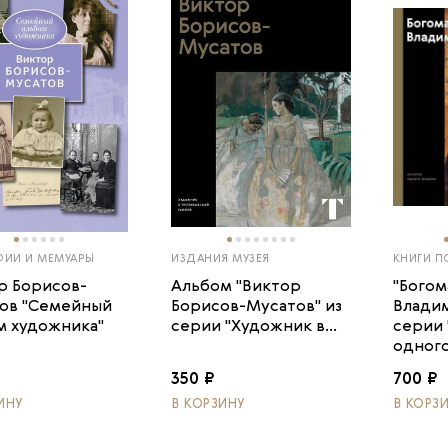
ФИИ И МЕМУАРЫ
ИЗДАНИЯ МУЗЕЯ
КНИГИ П
р Борисов-
Альбом "Виктор
"Богом
ов "Семейный
Борисов-Мусатов" из
Владим
м художника"
серии "Художник в...
серии
одного 
350 ₽
700 ₽
ИНУ
В КОРЗИНУ
В КОРЗ