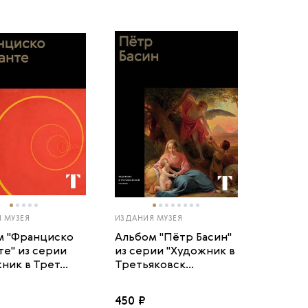
 МУЗЕЯ
ИЗДАНИЯ МУЗЕЯ
м "Франциско
Альбом "Пётр Басин"
е" из серии
из серии "Художник в
ник в Трет...
Третьяковск...
450 ₽