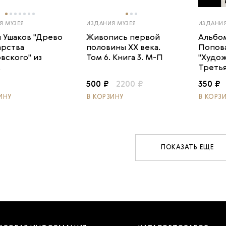
Я МУЗЕЯ
ИЗДАНИЯ МУЗЕЯ
ИЗДАНИЯ
 Ушаков "Древо
Живопись первой
Альбо
арства
половины XX века.
Попова
вского" из
Том 6. Книга 3. М-П
"Худож
.
Третья
500 ₽
2200 ₽
350 ₽
ИНУ
В КОРЗИНУ
В КОРЗ
ПОКАЗАТЬ ЕЩЕ