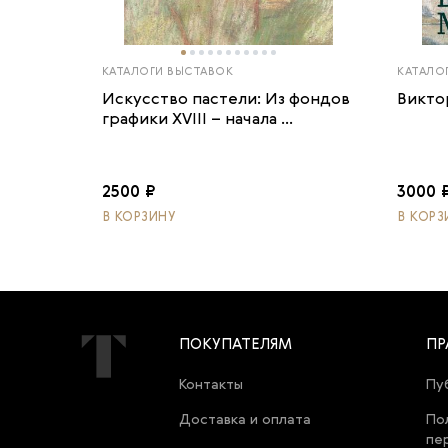
КАТАЛОГИ ВЫСТАВОК
КАТАЛО
Искусство пастели: Из фондов
Викто
графики XVIII – начала ...
2500 ₽
3000 
В КОРЗИНУ
В КОРЗ
ПОКУПАТЕЛЯМ
ПР
Контакты
Пу
Доставка и оплата
По
пе