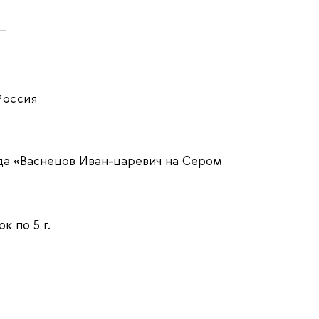
Россия
а «Васнецов Иван-царевич на Сером
к по 5 г.