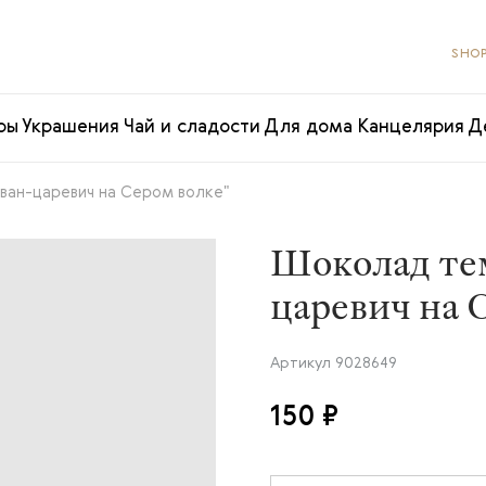
SHOP
ры
Украшения
Чай и сладости
Для дома
Канцелярия
Д
ван-царевич на Сером волке"
Шоколад те
царевич на 
Артикул
9028649
150 ₽