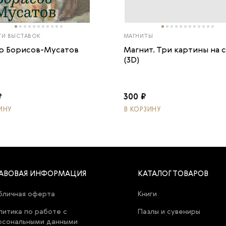
ГИ ВЫСТАВОК
МАГНИТЫ
р Борисов-Мусатов
Магнит. Три картины на 
(3D)
₽
300 ₽
ИНУ
В КОРЗИНУ
АВОВАЯ ИНФОРМАЦИЯ
КАТАЛОГ ТОВАРОВ
бличная оферта
Книги
литика по работе с
Пазлы и сувениры
рсональными данными