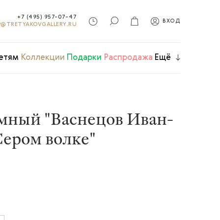
+7 (495) 957-07-47
ВХОД
@TRETYAKOVGALLERY.RU
етям
Коллекции
Подарки
Распродажа
Ещё
мный "Васнецов Иван-
Сером волке"