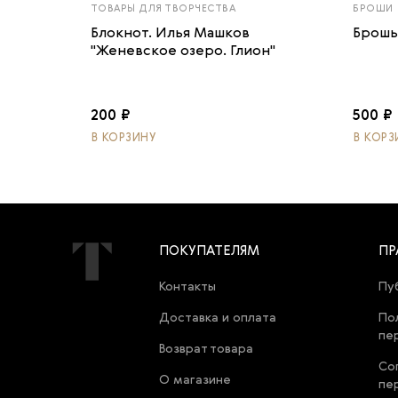
ТОВАРЫ ДЛЯ ТВОРЧЕСТВА
БРОШИ
Блокнот. Илья Машков
Брошь
"Женевское озеро. Глион"
200 ₽
500 ₽
В КОРЗИНУ
В КОРЗ
ПОКУПАТЕЛЯМ
ПР
Контакты
Пу
Доставка и оплата
По
пе
Возврат товара
Со
О магазине
пе