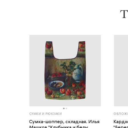
Т
СУМКИ И РЮКЗАКИ
ОБЛОЖК
Сумка-шоппер, складная. Илья
Кардх
Машков "Клубника и белы...
"Берег