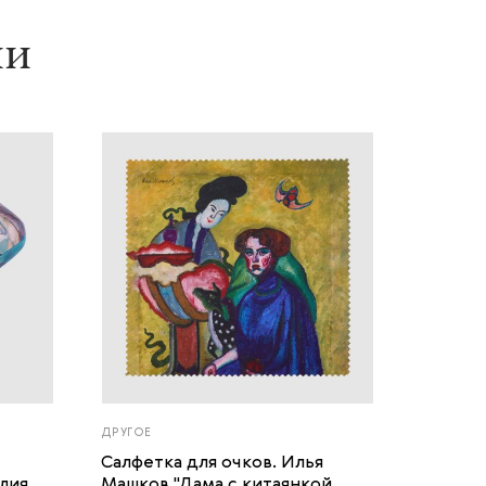
ии
ДРУГОЕ
Салфетка для очков. Илья
лия.
Машков "Дама с китаянкой. ...