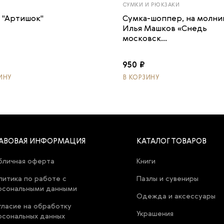
СУМКИ И РЮКЗАКИ
 "Артишок"
Сумка-шоппер, на молни
Илья Машков «Снедь
московск...
950 ₽
ИНУ
В КОРЗИНУ
АВОВАЯ ИНФОРМАЦИЯ
КАТАЛОГ ТОВАРОВ
бличная оферта
Книги
литика по работе с
Пазлы и сувениры
рсональными данными
Одежда и аксессуары
гласие на обработку
Украшения
рсональных данных