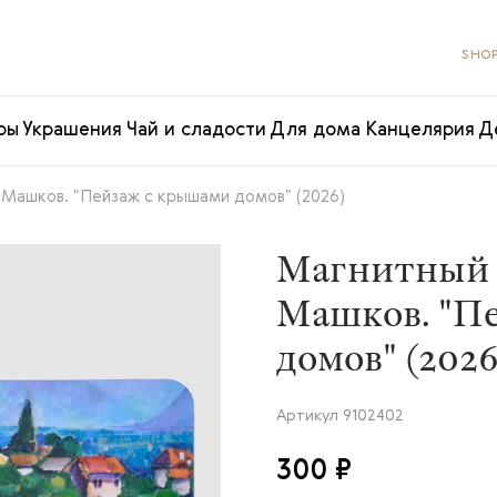
SHOP
ры
Украшения
Чай и сладости
Для дома
Канцелярия
Д
 Машков. "Пейзаж с крышами домов" (2026)
Магнитный 
Машков. "П
домов" (2026
Артикул
9102402
300 ₽