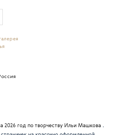
галерея
ья
Россия
а 2026 год по творчеству Ильи Машкова
.
х страничек на красочно оформленной