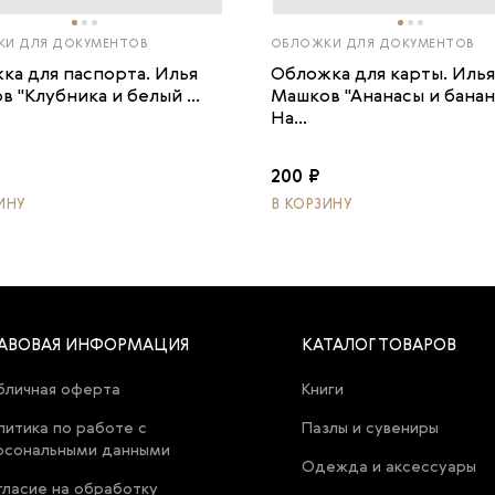
И ДЛЯ ДОКУМЕНТОВ
ОБЛОЖКИ ДЛЯ ДОКУМЕНТОВ
ка для паспорта. Илья
Обложка для карты. Илья
 "Клубника и белый ...
Машков "Ананасы и банан
На...
200 ₽
ИНУ
В КОРЗИНУ
АВОВАЯ ИНФОРМАЦИЯ
КАТАЛОГ ТОВАРОВ
бличная оферта
Книги
литика по работе с
Пазлы и сувениры
рсональными данными
Одежда и аксессуары
гласие на обработку