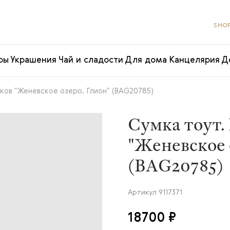
SHOP
ры
Украшения
Чай и сладости
Для дома
Канцелярия
Д
ков "Женевское озеро. Глион" (BAG20785)
Сумка тоут.
"Женевское 
(BAG20785)
Артикул
9117371
18700 ₽