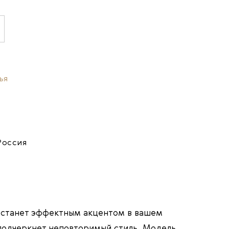
ья
Россия
" станет эффектным акцентом в вашем
подчеркнет неповторимый стиль. Модель