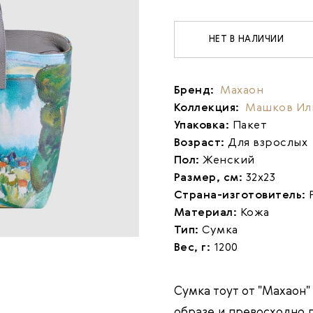
НЕТ В НАЛИЧИИ
Бренд:
Махаон
Коллекция:
Машков Ил
Упаковка:
Пакет
Возраст:
Для взрослых
Пол:
Женский
Размер, см:
32х23
Страна-изготовитель:
Материал:
Кожа
Тип:
Сумка
Вес, г:
1200
Сумка тоут от "Махаон
образе и превосходно 