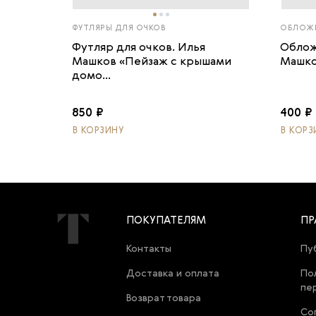
ФУТЛЯРЫ ДЛЯ ОЧКОВ
ОБЛОЖК
Футляр для очков. Илья
Облож
Машков «Пейзаж с крышами
Машков
домо...
850 ₽
400 ₽
В КОРЗИНУ
В КОРЗ
ПОКУПАТЕЛЯМ
ПР
Контакты
Пу
Доставка и оплата
По
пе
Возврат товара
Со