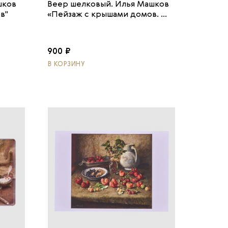
шков
Веер шелковый. Илья Машков
в"
«Пейзаж с крышами домов. ...
900 ₽
В КОРЗИНУ