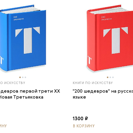
ПО ИСКУССТВУ
КНИГИ ПО ИСКУССТВУ
едевров первой трети ХХ
"200 шедевров" на русск
 Новая Третьяковка
языке
₽
1300 ₽
ИНУ
В КОРЗИНУ