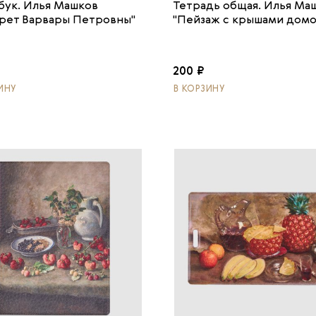
бук. Илья Машков
Тетрадь общая. Илья Ма
рет Варвары Петровны"
"Пейзаж с крышами домо
₽
200 ₽
ИНУ
В КОРЗИНУ