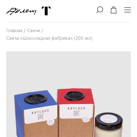
Главная
/
Свечи
/
Свеча «Шоколадная фабрика» (200 мл)