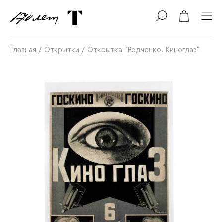
Главная
/
Открытки
/
Открытка "Родченко. Киноглаз"