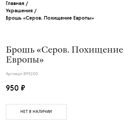
Главная
/
Украшения
/
Брошь «Серов. Похищение Европы»
Официальный интернет-магазин
Брошь «Серов. Похищение
+7 (495) 957-07-47
ВХОД
SHOP@TRETYAKOVGALLERY.RU
Европы»
Книги
Пазлы и
Одежда и
Украшения
Чай и
Для
Артикул
899200
сувениры
аксессуары
сладости
дома
950 ₽
НЕТ В НАЛИЧИИ