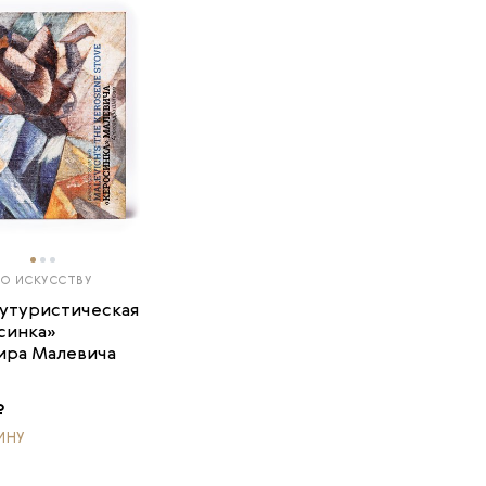
ПО ИСКУССТВУ
утуристическая
синка»
ира Малевича
₽
ИНУ