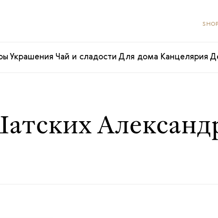
SHOP
ры
Украшения
Чай и сладости
Для дома
Канцелярия
Д
атских Александ