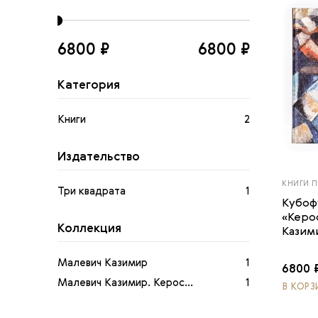
6800 ₽
6800 ₽
Kaтегория
Книги
2
Издательство
КНИГИ 
Три квадрата
1
Кубоф
«Керо
Коллекция
Казим
Малевич Казимир
1
6800 
Малевич Казимир. Керос...
1
В КОРЗ