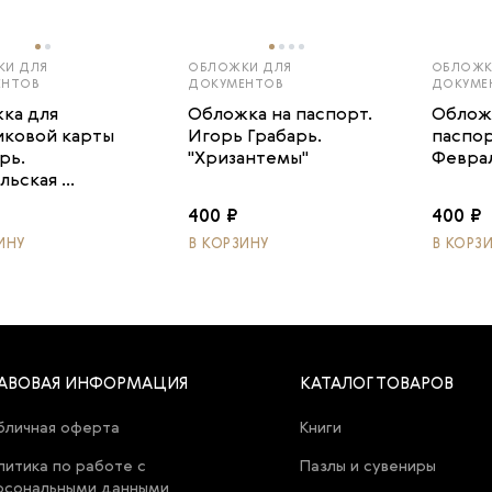
КИ ДЛЯ
ОБЛОЖКИ ДЛЯ
ОБЛОЖК
ЕНТОВ
ДОКУМЕНТОВ
ДОКУМЕ
ка для
Обложка на паспорт.
Облож
иковой карты
Игорь Грабарь.
паспор
рь.
"Хризантемы"
Феврал
ьская ...
400 ₽
400 ₽
ИНУ
В КОРЗИНУ
В КОРЗ
АВОВАЯ ИНФОРМАЦИЯ
КАТАЛОГ ТОВАРОВ
бличная оферта
Книги
литика по работе с
Пазлы и сувениры
рсональными данными