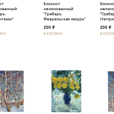
от
Блокнот
Блокн
ованный
нелинованный
нелин
рь.
"Грабарь.
"Граба
нтемы"
Февральская лазурь"
Непри
200 ₽
200 ₽
ИНУ
В КОРЗИНУ
В КОРЗ