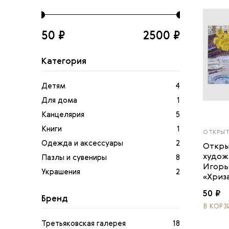
50 ₽
2500 ₽
Kaтегория
Детям
4
Для дома
1
Канцелярия
5
Книги
1
ОТКРЫ
Одежда и аксессуары
2
Откры
худож
Пазлы и сувениры
8
Игорь
Украшения
2
«Хриз
50 ₽
Бренд
В КОРЗ
Третьяковская галерея
18