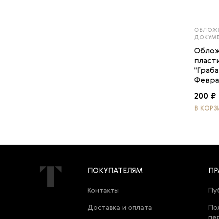
ОБЛОЖ
ДОКУМ
Облож
пласт
"Граба
Феврал
200 ₽
В КОРЗ
ПОКУПАТЕЛЯМ
ПР
Контакты
Пу
Доставка и оплата
По
пе