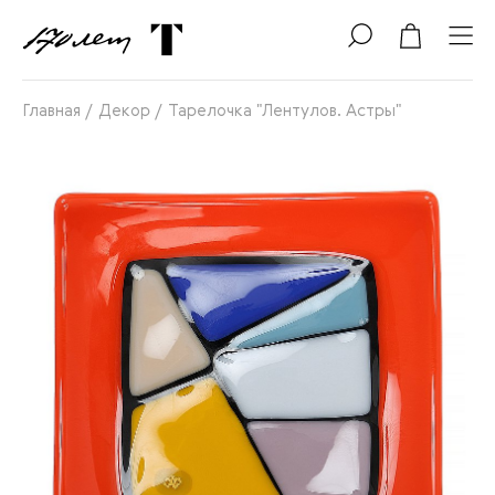
Главная
/
Декор
/
Тарелочка "Лентулов. Астры"