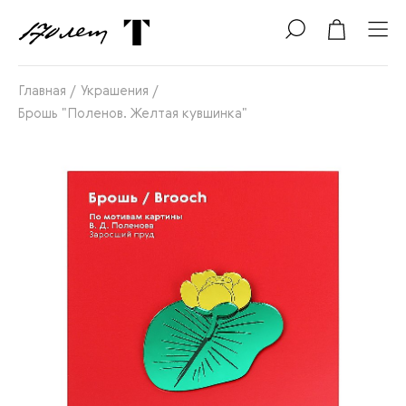
Главная
/
Украшения
/
Брошь "Поленов. Желтая кувшинка"