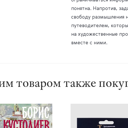
ограничиваться информ
понятна. Напротив, за
свободу размышления н
путеводителем, который
на художественные про
вместе с ними.
им товаром также пок