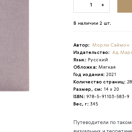
-
1
+
В наличии 2 шт.
Автор:
Морли Саймон
Издательство:
Ад Мар
Язык:
Русский
Обложка:
Мягкая
Год издания:
2021
Количество страниц:
2
Размер, см:
14 х 20
ISBN:
978-5-91103-583-9
Вес, г:
345
Путеводители по таком
визуальных и теоретиче