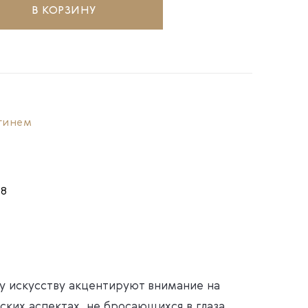
В КОРЗИНУ
гинем
88
у искусству акцентируют внимание на
ских аспектах, не бросающихся в глаза,