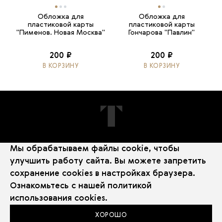
Обложка для
Обложка для
пластиковой карты
пластиковой карты
"Пименов. Новая Москва"
Гончарова "Павлин"
200 ₽
200 ₽
В КОРЗИНУ
В КОРЗИНУ
Мы обрабатываем файлы cookie, чтобы
ПОДПИШИТЕСЬ НА НОВОСТИ
улучшить работу сайта. Вы можете запретить
сохранение cookies в настройках браузера.
Ознакомьтесь с нашей
политикой
использования cookies
.
ХОРОШО
Политика использования Cookie