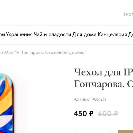
SHOP
ры
Украшения
Чай и сладости
Для дома
Канцелярия
Д
ro Max "Н. Гончарова. Сказочное дерево"
Чехол для IP
Гончарова. 
Артикул
9031213
450 ₽
600 ₽