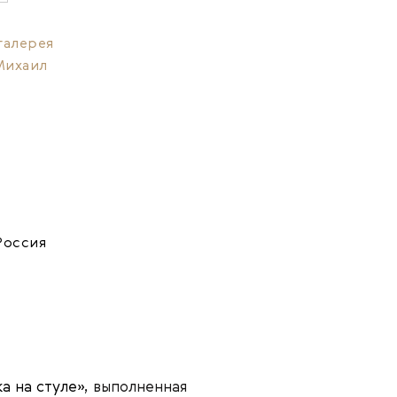
галерея
Михаил
Россия
а на стуле»
, выполненная