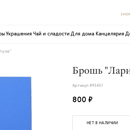
SHOP
ры
Украшения
Чай и сладости
Для дома
Канцелярия
Д
стуле"
Брошь "Лари
Артикул
895451
800 ₽
НЕТ В НАЛИЧИИ