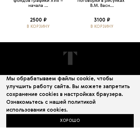
фондов графики XVIII –
поговорки в рисунках"
начала ...
В.М. Васн...
2500 ₽
3100 ₽
В КОРЗИНУ
В КОРЗИНУ
Мы обрабатываем файлы cookie, чтобы
ПОДПИШИТЕСЬ НА НОВОСТИ
улучшить работу сайта. Вы можете запретить
сохранение cookies в настройках браузера.
Ознакомьтесь с нашей
политикой
использования cookies
.
ХОРОШО
Политика использования Cookie
Использование рекомендательных технологий
2026 © Государственная Третьяковская галерея