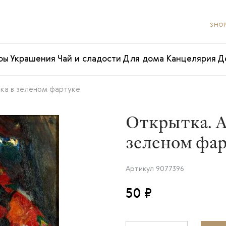
SHOP
ры
Украшения
Чай и сладости
Для дома
Канцелярия
Д
нка в зеленом фартуке
Открытка. А
зеленом фа
Артикул
9077396
50 ₽