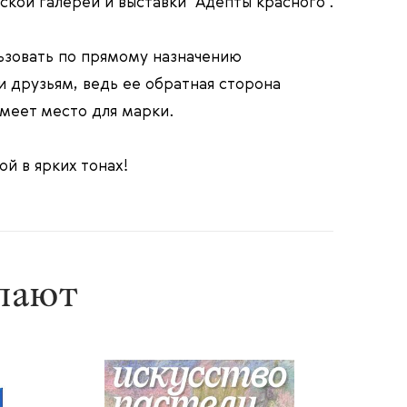
кой галереи и выставки "Адепты красного".
зовать по прямому назначению
и друзьям, ведь ее обратная сторона
имеет место для марки.
й в ярких тонах!
упают