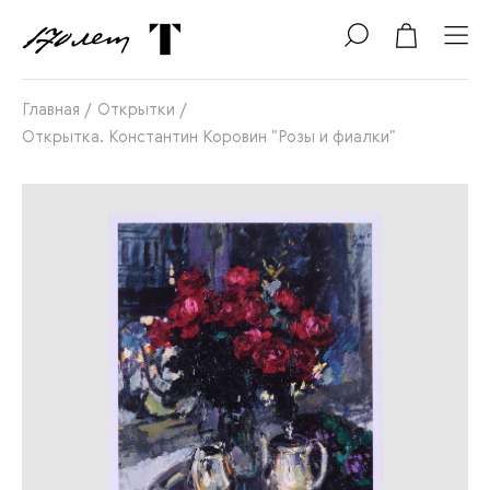
Главная
/
Открытки
/
Открытка. Константин Коровин "Розы и фиалки"