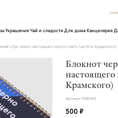
SHOP
ры
Украшения
Чай и сладости
Для дома
Канцелярия
Д
иний «Где зерно настоящего искусства?» (цитаты Крамского)
Блокнот чер
настоящего 
Крамского)
Артикул
9082465
500 ₽