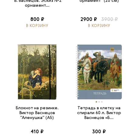
"В. Васнецов. Эскиз №2
орнамент" (20 см)
орнамент...
800 ₽
2900 ₽
3900 ₽
В КОРЗИНУ
В КОРЗИНУ
Блокнот на резинке.
Тетрадь в клетку на
Виктор Васнецов
спирали 60 л. Виктор
"Аленушка" (А5)
Васнецов «Б...
410 ₽
300 ₽