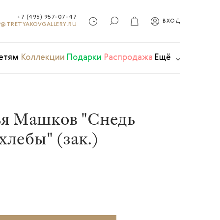
+7 (495) 957-07-47
ВХОД
@TRETYAKOVGALLERY.RU
етям
Коллекции
Подарки
Распродажа
Ещё
ья Машков "Снедь
хлебы" (зак.)