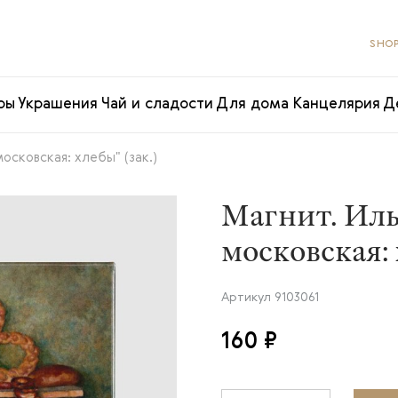
SHOP
ры
Украшения
Чай и сладости
Для дома
Канцелярия
Д
осковская: хлебы" (зак.)
Магнит. Ил
московская: 
Артикул
9103061
160 ₽