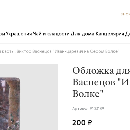
SHOP
ры
Украшения
Чай и сладости
Для дома
Канцелярия
Д
 карты. Виктор Васнецов "Иван-царевич на Сером Волке"
Обложка для
Васнецов "И
Волке"
Артикул
9103189
200 ₽