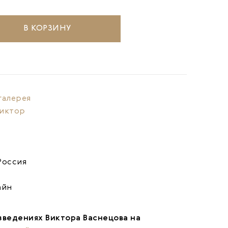
В КОРЗИНУ
галерея
Виктор
Россия
айн
зведениях Виктора Васнецова на