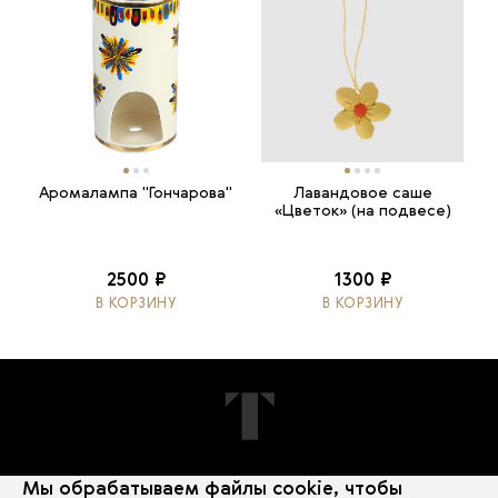
Аромалампа "Гончарова"
Лавандовое саше
«Цветок» (на подвесе)
2500 ₽
1300 ₽
В КОРЗИНУ
В КОРЗИНУ
Мы обрабатываем файлы cookie, чтобы
ПОДПИШИТЕСЬ НА НОВОСТИ