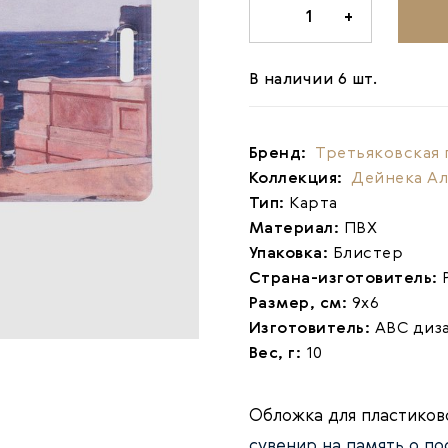
-
1
+
В наличии 6 шт.
Бренд:
Третьяковская 
Коллекция:
Дейнека А
Тип:
Карта
Материал:
ПВХ
Упаковка:
Блистер
Страна-изготовитель:
Размер, см:
9х6
Изготовитель:
АВС диз
Вес, г:
10
Обложка для пластиков
сувенир на память о п