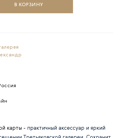
В КОРЗИНУ
галерея
лександр
Россия
айн
ой карты -
практичный аксессуар и яркий
осещении Третьяковской галереи. Сохранит