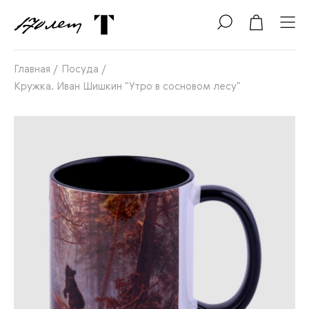
Главная
/
Посуда
/
Кружка. Иван Шишкин "Утро в сосновом лесу"