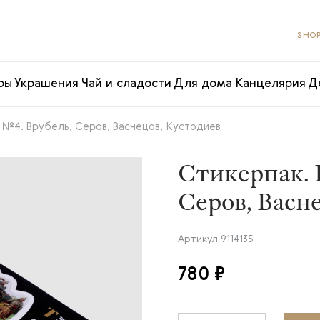
SHOP
ры
Украшения
Чай и сладости
Для дома
Канцелярия
Д
 №4. Врубель, Серов, Васнецов, Кустодиев
Стикерпак. 
Серов, Васн
Артикул
9114135
780 ₽