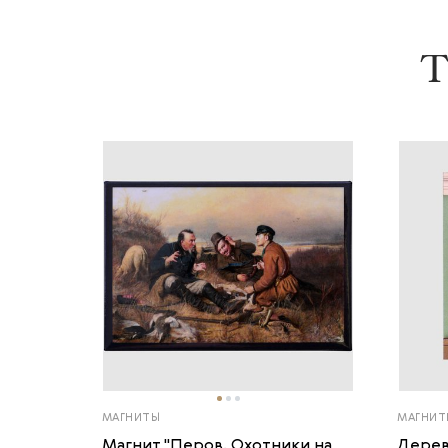
Т
МАГНИТЫ
МАГНИТ
Магнит "Перов. Охотники на
Дерев