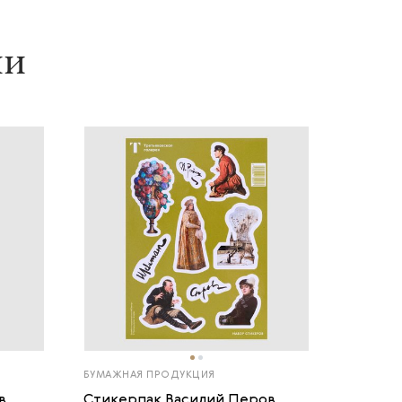
ии
БУМАЖНАЯ ПРОДУКЦИЯ
в
Стикерпак Василий Перов