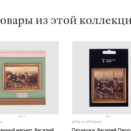
овары из этой коллекц
Ы
ИГРЫ И ИГРУШКИ
янный магнит. Василий
Пятнашки. Василий Перо