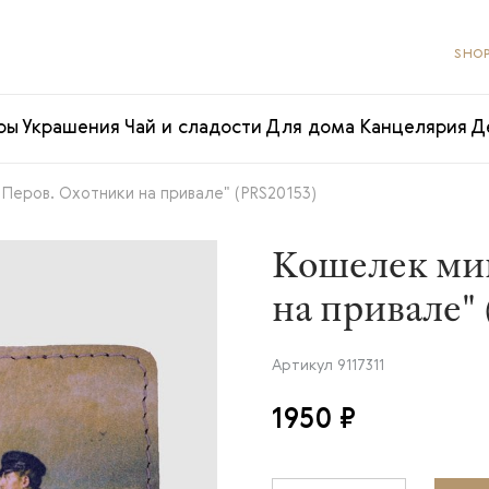
SHOP
ры
Украшения
Чай и сладости
Для дома
Канцелярия
Д
Перов. Охотники на привале" (PRS20153)
Кошелек ми
на привале"
Артикул
9117311
1950 ₽