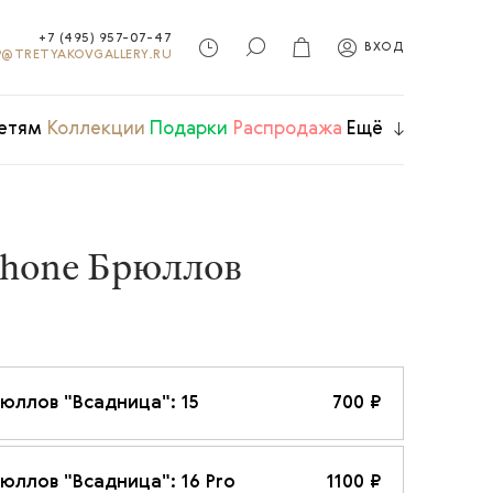
+7 (495) 957-07-47
ВХОД
@TRETYAKOVGALLERY.RU
етям
Коллекции
Подарки
Распродажа
Ещё
Phone Брюллов
юллов "Всадница": 15
700 ₽
юллов "Всадница": 16 Pro
1100 ₽