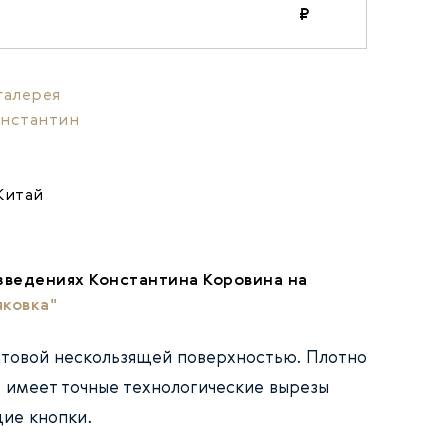
₽
галерея
онстантин
Китай
зведениях Константина Коровина на
яковка"
атовой нескользящей поверхностью. Плотно
, имеет точные технологические вырезы
ие кнопки.