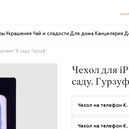
SHOP
ры
Украшения
Чай и сладости
Для дома
Канцелярия
Д
оровин "В саду. Гурзуф"
Чехол для iP
саду. Гурзуф
Чехол на телефон К. 
Чехол на телефон К. 