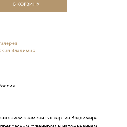
В КОРЗИНУ
галерея
ский Владимир
Россия
бражением знаменитых картин Владимира
т прекрасным сувениром и напоминанием