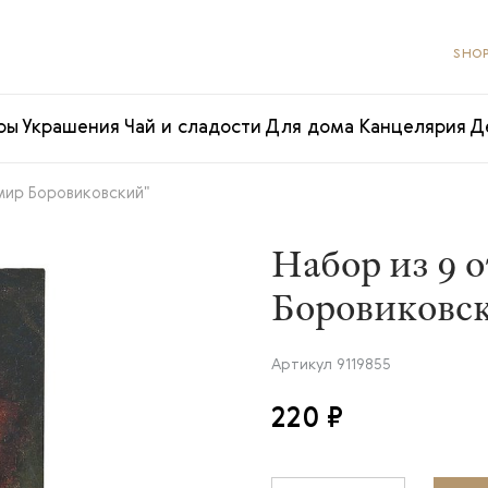
SHOP
ры
Украшения
Чай и сладости
Для дома
Канцелярия
Д
мир Боровиковский"
Набор из 9 
Боровиковс
Артикул
9119855
220 ₽