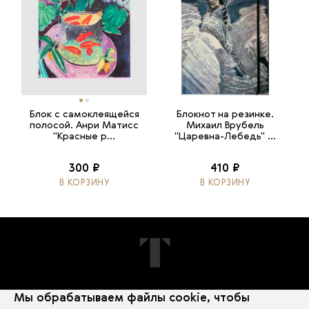
Блок с самоклеящейся
Блокнот на резинке.
полосой. Анри Матисс
Михаил Врубель
"Красные р...
"Царевна-Лебедь" ...
300 ₽
410 ₽
В КОРЗИНУ
В КОРЗИНУ
Мы обрабатываем файлы cookie, чтобы
ПОДПИШИТЕСЬ НА НОВОСТИ