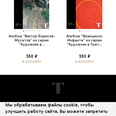
Альбом "Виктор Борисов-
Альбом "Франциско
Мусатов" из серии
Инфанте" из серии
"Художник в...
"Художник в Трет...
350 ₽
350 ₽
В КОРЗИНУ
В КОРЗИНУ
Мы обрабатываем файлы cookie, чтобы
ПОДПИШИТЕСЬ НА НОВОСТИ
улучшить работу сайта. Вы можете запретить