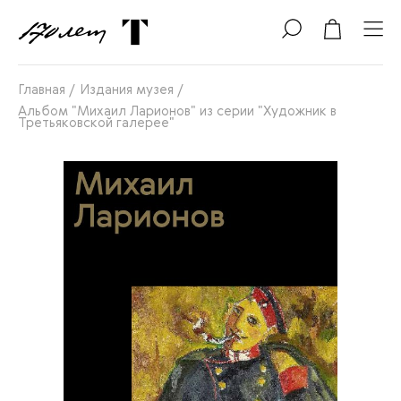
Главная
/
Издания музея
/
Альбом "Михаил Ларионов" из серии "Художник в
Третьяковской галерее"