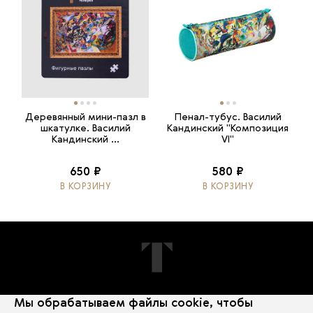
Деревянный мини-пазл в
Пенал-тубус. Василий
шкатулке. Василий
Кандинский "Композиция
Кандинский ...
VI"
650 ₽
580 ₽
В КОРЗИНУ
В КОРЗИНУ
Мы обрабатываем файлы cookie, чтобы
ПОДПИШИТЕСЬ НА НОВОСТИ