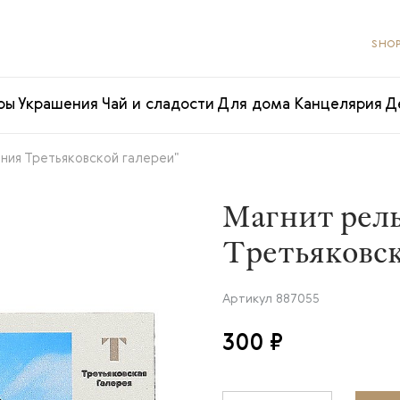
SHOP
ры
Украшения
Чай и сладости
Для дома
Канцелярия
Д
ния Третьяковской галереи"
Магнит рел
Третьяковск
Артикул
887055
300 ₽