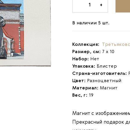
-
1
+
В наличии 5 шт.
Коллекция:
Третьяковс
Размер, см:
7 х 10
Набор:
Нет
Упаковка:
Блистер
Страна-изготовитель:
Цвет:
Разноцветный
Материал:
Магнит
Вес, г:
19
Магнит с изображением
Прекрасный подарок дл